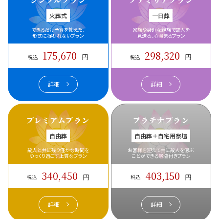
火葬式
一日葬
できるだけ予算を抑えた、
家族や身近な親族で故人を
形式に捉われないプラン
見送る、心温まるプラン
175,670
298,320
円
円
税込
税込
詳細
詳細
プレミアムプラン
プラチナプラン
自由葬
自由葬＋自宅用祭壇
故人と共に残り僅かな時間を
お客様を迎えて共に故人を偲ぶ
ゆっくり過ごす上質なプラン
ことができる祭壇付きプラン
340,450
403,150
円
円
税込
税込
詳細
詳細